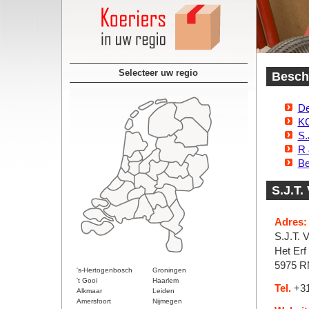
Selecteer uw regio
Beschi
De
K
S.
R 
Be
S.J.T.
Adres:
S.J.T. V
Het Erf
5975 R
's-Hertogenbosch
Groningen
't Gooi
Haarlem
Tel.
+31
Alkmaar
Leiden
Amersfoort
Nijmegen