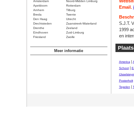
Websit
Amsterdam
Noord-Midden Limburg
Apeldoorn
Rotterdam
Email.
Arnhem
Tilburg
Breda
Twente
Beschri
Den Haag
Utrecht
S.J.T. V
Drechtsteden
Zaanstreek-Waterland
Drenthe
Zeeland
1999 act
Eindhoven
Zuid-Limburg
en inter
Friesland
Zwolle
Plaat
Meer informatie
|
America
|
Schoot
E
IJsselstey
Posterholt
|
Tegelen