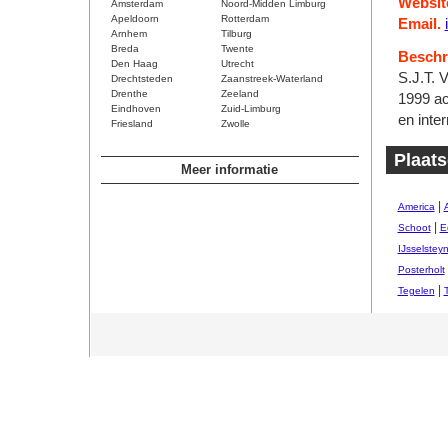
Websit
Amsterdam
Noord-Midden Limburg
Apeldoorn
Rotterdam
Email.
Arnhem
Tilburg
Breda
Twente
Beschri
Den Haag
Utrecht
S.J.T. V
Drechtsteden
Zaanstreek-Waterland
Drenthe
Zeeland
1999 act
Eindhoven
Zuid-Limburg
en inter
Friesland
Zwolle
Plaat
Meer informatie
|
America
|
Schoot
E
IJsselstey
Posterholt
|
Tegelen