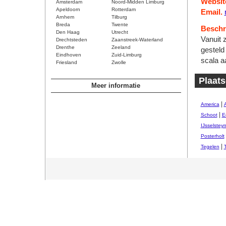
Websit
Amsterdam
Noord-Midden Limburg
Apeldoorn
Rotterdam
Email.
Arnhem
Tilburg
Breda
Twente
Beschri
Den Haag
Utrecht
Vanuit z
Drechtsteden
Zaanstreek-Waterland
Drenthe
Zeeland
gesteld 
Eindhoven
Zuid-Limburg
scala a
Friesland
Zwolle
Plaat
Meer informatie
|
America
|
Schoot
E
IJsselstey
Posterholt
|
Tegelen