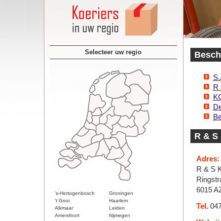
Selecteer uw regio
Beschi
S.
R 
K
De
Be
R & S 
Adres:
R & S K
Ringstr
6015 AZ
's-Hertogenbosch
Groningen
't Gooi
Haarlem
Tel.
047
Alkmaar
Leiden
Amersfoort
Nijmegen