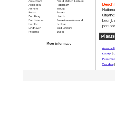
Amsterdam
Noord-Midden Limburg
Beschri
Apeldoorn
Rotterdam
Arnhem
Tilburg
Nationa
Breda
Twente
uitgang
Den Haag
Utrecht
bedrijf,
Drechtsteden
Zaanstreek-Waterland
Drenthe
Zeeland
persoon
Eindhoven
Zuid-Limburg
Friesland
Zwolle
Plaats
Meer informatie
Assendelft
|
Kwadijk
L
Purmeren
Zaandam