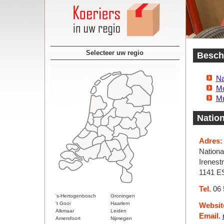
Selecteer uw regio
Beschi
Na
Mo
Mu
Nation
Adres:
Nationa
Irenest
1141 E
Tel.
06 
's-Hertogenbosch
Groningen
't Gooi
Haarlem
Websit
Alkmaar
Leiden
Email.
Amersfoort
Nijmegen