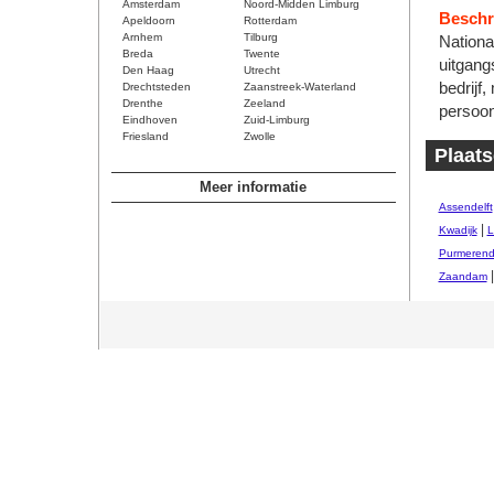
Amsterdam
Noord-Midden Limburg
Beschri
Apeldoorn
Rotterdam
Arnhem
Tilburg
Nationa
Breda
Twente
uitgang
Den Haag
Utrecht
bedrijf,
Drechtsteden
Zaanstreek-Waterland
Drenthe
Zeeland
persoon
Eindhoven
Zuid-Limburg
Friesland
Zwolle
Plaats
Meer informatie
Assendelft
|
Kwadijk
L
Purmeren
Zaandam