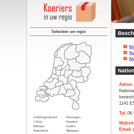
Selecteer uw regio
Beschi
Mu
Na
Mo
Nation
Adres:
Nationa
Irenest
1141 E
Tel.
06 
's-Hertogenbosch
Groningen
't Gooi
Haarlem
Websit
Alkmaar
Leiden
Email.
Amersfoort
Nijmegen