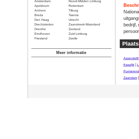
Amsterdam
Noord-Midden Limburg
Beschri
Apeldoorn
Rotterdam
Arnhem
Tilburg
Nationa
Breda
Twente
uitgang
Den Haag
Utrecht
bedrijf,
Drechtsteden
Zaanstreek-Waterland
Drenthe
Zeeland
persoon
Eindhoven
Zuid-Limburg
Friesland
Zwolle
Plaats
Meer informatie
Assendelft
|
Kwadijk
L
Purmeren
Zaandam