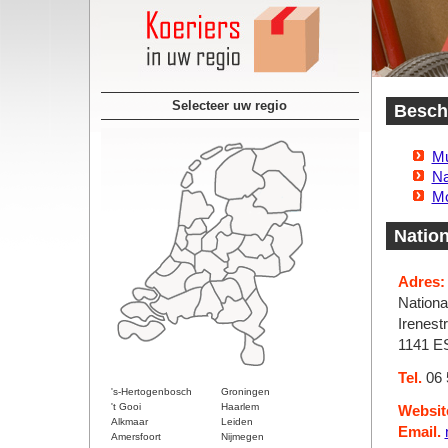
Selecteer uw regio
Besch
Mu
Na
Mo
Nation
Adres:
Nationa
Irenest
1141 E
Tel.
06 
's-Hertogenbosch
Groningen
't Gooi
Haarlem
Websit
Alkmaar
Leiden
Email.
Amersfoort
Nijmegen