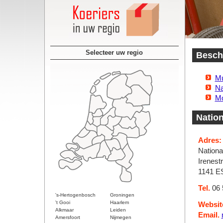
Selecteer uw regio
Beschi
Mu
Na
Mo
Nation
Adres:
Nationa
Irenest
1141 E
Tel.
06 
's-Hertogenbosch
Groningen
't Gooi
Haarlem
Websit
Alkmaar
Leiden
Email.
Amersfoort
Nijmegen