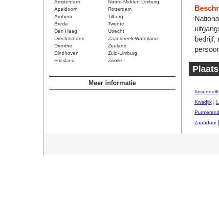
Amsterdam
Noord-Midden Limburg
Beschri
Apeldoorn
Rotterdam
Arnhem
Tilburg
Nationa
Breda
Twente
uitgang
Den Haag
Utrecht
bedrijf,
Drechtsteden
Zaanstreek-Waterland
Drenthe
Zeeland
persoon
Eindhoven
Zuid-Limburg
Friesland
Zwolle
Plaats
Meer informatie
Assendelft
|
Kwadijk
L
Purmeren
Zaandam