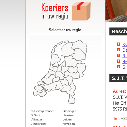
Selecteer uw regio
Besch
K
De
R 
Be
S.
S.J.T.
Adres:
S.J.T. V
Het Erf
5975 R
's-Hertogenbosch
Groningen
't Gooi
Haarlem
Tel.
+31
Alkmaar
Leiden
Amersfoort
Nijmegen