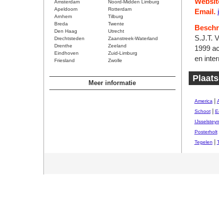
Websit
Amsterdam
Noord-Midden Limburg
Apeldoorn
Rotterdam
Email.
Arnhem
Tilburg
Breda
Twente
Beschri
Den Haag
Utrecht
S.J.T. V
Drechtsteden
Zaanstreek-Waterland
Drenthe
Zeeland
1999 act
Eindhoven
Zuid-Limburg
en inter
Friesland
Zwolle
Plaat
Meer informatie
|
America
|
Schoot
E
IJsselstey
Posterholt
|
Tegelen