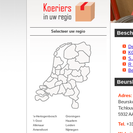
Selecteer uw regio
Besch
De
K
S.
R 
Be
Beurs
Adres:
Beursk
Tichlou
5932 AA
's-Hertogenbosch
Groningen
't Gooi
Haarlem
Tel.
+31
Alkmaar
Leiden
Amersfoort
Nijmegen