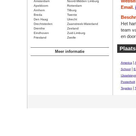
Websit
Amsterdam
Noord-Midden Limburg
Apeldoorn
Rotterdam
Email.
Arnhem
Tilburg
Breda
Twente
Beschri
Den Haag
Utrecht
Het har
Drechtsteden
Zaanstreek-Waterland
Drenthe
Zeeland
team va
Eindhoven
Zuid-Limburg
en door
Friesland
Zwolle
Plaat
Meer informatie
|
America
|
Schoot
E
IJsselstey
Posterholt
|
Tegelen