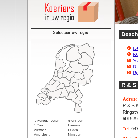
Selecteer uw regio
Beschi
De
K
S.
R 
Be
R & S 
Adres:
R & S K
Ringstr
6015 AZ
's-Hertogenbosch
Groningen
't Gooi
Haarlem
Tel.
047
Alkmaar
Leiden
Amersfoort
Nijmegen