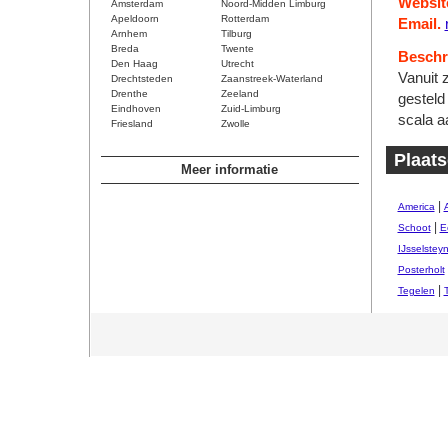
Websit
Amsterdam
Noord-Midden Limburg
Apeldoorn
Rotterdam
Email.
Arnhem
Tilburg
Breda
Twente
Beschri
Den Haag
Utrecht
Vanuit z
Drechtsteden
Zaanstreek-Waterland
Drenthe
Zeeland
gesteld 
Eindhoven
Zuid-Limburg
scala a
Friesland
Zwolle
Plaat
Meer informatie
|
America
|
Schoot
E
IJsselstey
Posterholt
|
Tegelen