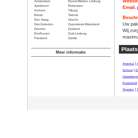
Websit
Amsterdam
Noord-Midden Limburg
Apeldoorn
Rotterdam
Email.
Arnhem
Tilburg
Breda
Twente
Beschri
Den Haag
Utrecht
Uw pakk
Drechtsteden
Zaanstreek-Waterland
Drenthe
Zeeland
Wij zor
Eindhoven
Zuid-Limburg
maximum
Friesland
Zwolle
Plaat
Meer informatie
|
America
|
Schoot
E
IJsselstey
Posterholt
|
Tegelen