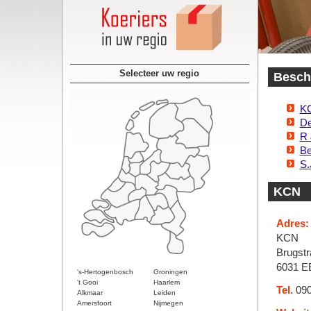
Selecteer uw regio
Beschi
K
De
R 
Be
S.
KCN
Adres:
KCN
Brugstr
6031 E
's-Hertogenbosch
Groningen
't Gooi
Haarlem
Tel.
090
Alkmaar
Leiden
Amersfoort
Nijmegen