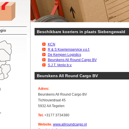
egio
Beschikbare koeriers in plaats Siebengewald
KCN
R & S Koeriersservice v.o.f.
De Kempen Logistics
Beurskens All Round Cargo BV
S.J.T. Venlo b.v.
Beurskens All Round Cargo BV
Adres:
Beurskens All Round Cargo BV
Tichlouwstraat 45
5932 AA Tegelen
n
Tel.
+3177 3734380
Website.
www.allroundcargo.nl