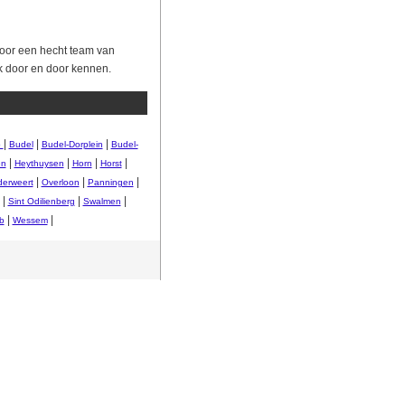
oor een hecht team van
ok door en door kennen.
|
|
|
b
Budel
Budel-Dorplein
Budel-
|
|
|
|
en
Heythuysen
Horn
Horst
|
|
|
erweert
Overloon
Panningen
|
|
|
Sint Odilienberg
Swalmen
|
|
b
Wessem