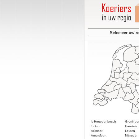
Selecteer uw r
's-Hertogenbosch
Groninge
't Gooi
Haarlem
Alkmaar
Leiden
Amersfoort
Nijmegen