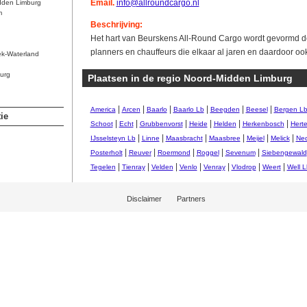
Email.
info@allroundcargo.nl
dden Limburg
m
Beschrijving:
Het hart van Beurskens All-Round Cargo wordt gevormd d
planners en chauffeurs die elkaar al jaren en daardoor o
ek-Waterland
urg
Plaatsen in de regio Noord-Midden Limburg
|
|
|
|
|
|
America
Arcen
Baarlo
Baarlo Lb
Beegden
Beesel
Bergen L
ie
|
|
|
|
|
|
Schoot
Echt
Grubbenvorst
Heide
Helden
Herkenbosch
Hert
|
|
|
|
|
|
IJsselsteyn Lb
Linne
Maasbracht
Maasbree
Meijel
Melick
Ned
|
|
|
|
|
Posterholt
Reuver
Roermond
Roggel
Sevenum
Siebengewald
|
|
|
|
|
|
|
Tegelen
Tienray
Velden
Venlo
Venray
Vlodrop
Weert
Well L
Disclaimer
Partners