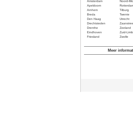
Amsterdam
Noord-Mi
Apeldoorn
Rotterda
Arnhem
Tilburg
Breda
Twente
Den Haag
Utrecht
Drechtsteden
Zaanstre
Drenthe
Zeeland
Eindhoven
Zuid-Limb
Friesland
Zwolle
Meer informat