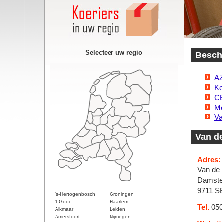
Selecteer uw regio
Beschi
AZ
Ke
CE
Me
Va
Van de
Adres:
Van de 
Damste
9711 S
's-Hertogenbosch
Groningen
't Gooi
Haarlem
Tel.
050
Alkmaar
Leiden
Amersfoort
Nijmegen