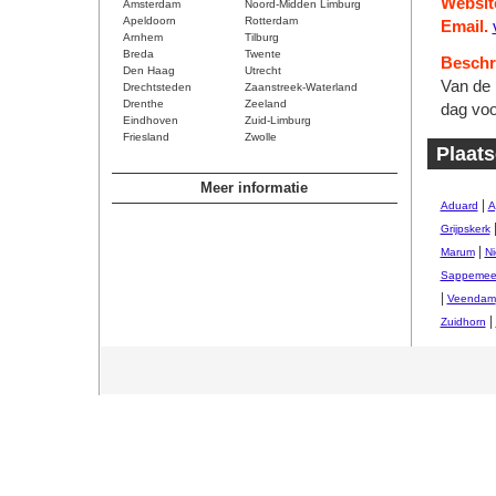
Websit
Amsterdam
Noord-Midden Limburg
Apeldoorn
Rotterdam
Email.
Arnhem
Tilburg
Breda
Twente
Beschri
Den Haag
Utrecht
Van de 
Drechtsteden
Zaanstreek-Waterland
Drenthe
Zeeland
dag voo
Eindhoven
Zuid-Limburg
Friesland
Zwolle
Plaats
Meer informatie
|
Aduard
A
Grijpskerk
|
Marum
Ni
Sappemee
|
Veendam
|
Zuidhorn