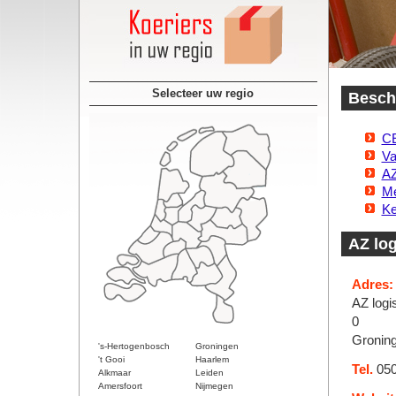
Selecteer uw regio
Beschi
CE
Va
AZ
Me
Ke
AZ log
Adres:
AZ logi
0
Gronin
's-Hertogenbosch
Groningen
't Gooi
Haarlem
Tel.
050
Alkmaar
Leiden
Amersfoort
Nijmegen