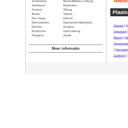
Websit
Amsterdam
Noord-Midden Limburg
Apeldoorn
Rotterdam
Arnhem
Tilburg
Plaats
Breda
Twente
Den Haag
Utrecht
Drechtsteden
Zaanstreek-Waterland
|
Aduard
A
Drenthe
Zeeland
Eindhoven
Zuid-Limburg
Grijpskerk
Friesland
Zwolle
|
Marum
Ni
Sappemee
Meer informatie
|
Veendam
|
Zuidhorn