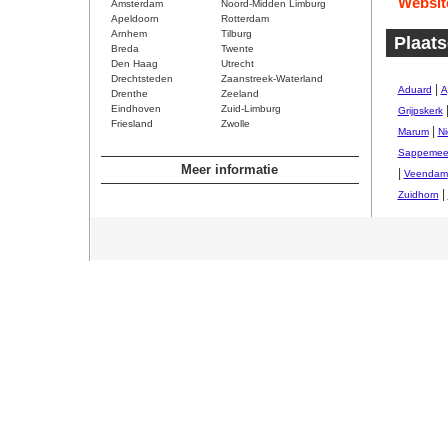
Websit
Amsterdam
Noord-Midden Limburg
Apeldoorn
Rotterdam
Arnhem
Tilburg
Plaats
Breda
Twente
Den Haag
Utrecht
Drechtsteden
Zaanstreek-Waterland
|
Aduard
A
Drenthe
Zeeland
Eindhoven
Zuid-Limburg
Grijpskerk
Friesland
Zwolle
|
Marum
Ni
Sappemee
Meer informatie
|
Veendam
|
Zuidhorn