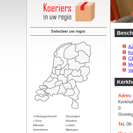
Selecteer uw regio
Beschi
AZ
Ke
CE
Me
Va
Kerkho
Adres:
Kerkhof
0
Gronin
's-Hertogenbosch
Groningen
't Gooi
Haarlem
Tel.
06-
Alkmaar
Leiden
Amersfoort
Nijmegen