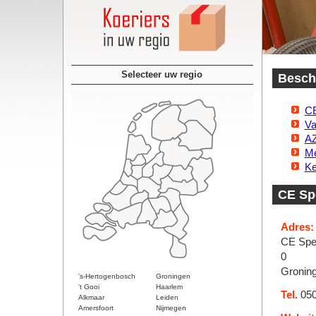
Selecteer uw regio
Beschi
CE
Va
AZ
Me
Ke
CE Spe
Adres:
CE Spec
0
Gronin
's-Hertogenbosch
Groningen
't Gooi
Haarlem
Tel.
050
Alkmaar
Leiden
Amersfoort
Nijmegen