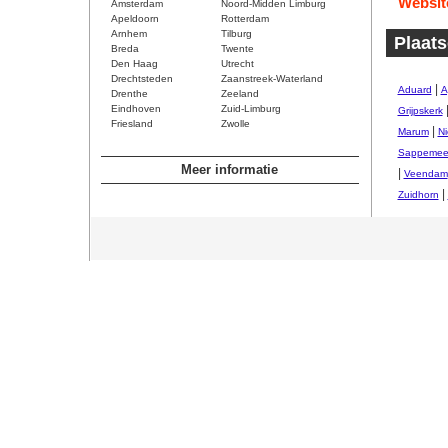
Websit
Amsterdam
Noord-Midden Limburg
Apeldoorn
Rotterdam
Arnhem
Tilburg
Plaats
Breda
Twente
Den Haag
Utrecht
Drechtsteden
Zaanstreek-Waterland
|
Aduard
A
Drenthe
Zeeland
Eindhoven
Zuid-Limburg
Grijpskerk
Friesland
Zwolle
|
Marum
Ni
Sappemee
Meer informatie
|
Veendam
|
Zuidhorn