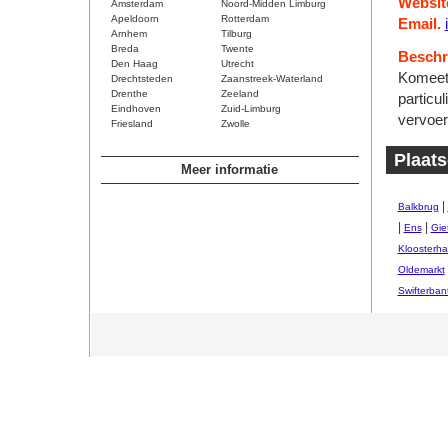
Websit
Amsterdam
Noord-Midden Limburg
Apeldoorn
Rotterdam
Email.
Arnhem
Tilburg
Breda
Twente
Beschri
Den Haag
Utrecht
Komeet 
Drechtsteden
Zaanstreek-Waterland
Drenthe
Zeeland
particu
Eindhoven
Zuid-Limburg
vervoer
Friesland
Zwolle
Plaats
Meer informatie
|
Balkbrug
|
|
Ens
Gie
Kloosterha
Oldemarkt
Swifterban