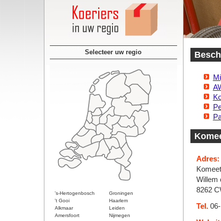
Selecteer uw regio
Beschi
Mi
AW
Ko
Pe
Pa
Komee
Adres:
Komeet 
Willem 
8262 
's-Hertogenbosch
Groningen
't Gooi
Haarlem
Tel.
06-
Alkmaar
Leiden
Amersfoort
Nijmegen