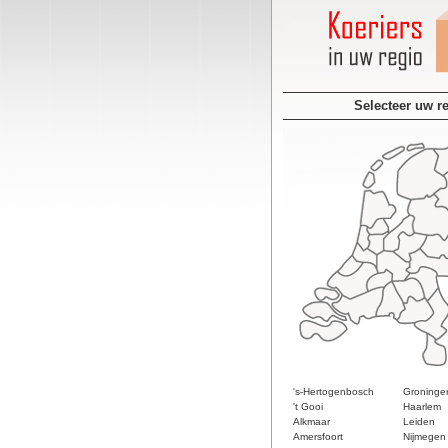
Selecteer uw r
's-Hertogenbosch
Groninge
't Gooi
Haarlem
Alkmaar
Leiden
Amersfoort
Nijmegen