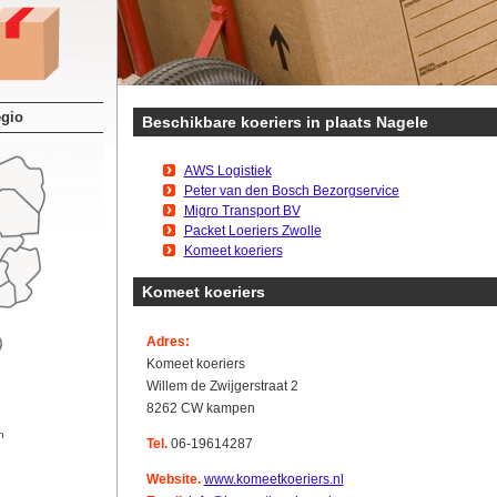
egio
Beschikbare koeriers in plaats Nagele
AWS Logistiek
Peter van den Bosch Bezorgservice
Migro Transport BV
Packet Loeriers Zwolle
Komeet koeriers
Komeet koeriers
Adres:
Komeet koeriers
Willem de Zwijgerstraat 2
8262 CW kampen
n
Tel.
06-19614287
Website.
www.komeetkoeriers.nl