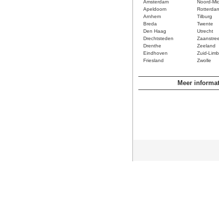
Amsterdam
Noord-Mi
Apeldoorn
Rotterda
Arnhem
Tilburg
Breda
Twente
Den Haag
Utrecht
Drechtsteden
Zaanstre
Drenthe
Zeeland
Eindhoven
Zuid-Limb
Friesland
Zwolle
Meer informat