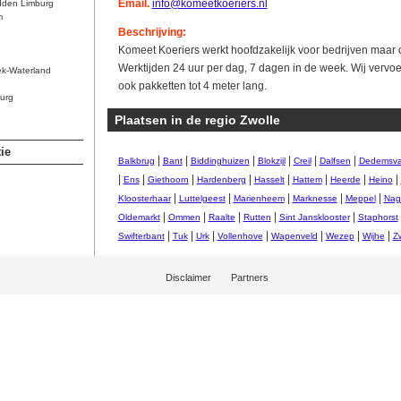
Email.
info@komeetkoeriers.nl
dden Limburg
m
Beschrijving:
Komeet Koeriers werkt hoofdzakelijk voor bedrijven maar o
Werktijden 24 uur per dag, 7 dagen in de week. Wij vervo
ek-Waterland
ook pakketten tot 4 meter lang.
urg
Plaatsen in de regio Zwolle
ie
|
|
|
|
|
|
Balkbrug
Bant
Biddinghuizen
Blokzijl
Creil
Dalfsen
Dedemsva
|
|
|
|
|
|
|
|
Ens
Giethoorn
Hardenberg
Hasselt
Hattem
Heerde
Heino
|
|
|
|
|
Kloosterhaar
Luttelgeest
Marienheem
Marknesse
Meppel
Nag
|
|
|
|
|
Oldemarkt
Ommen
Raalte
Rutten
Sint Jansklooster
Staphorst
|
|
|
|
|
|
|
Swifterbant
Tuk
Urk
Vollenhove
Wapenveld
Wezep
Wijhe
Zw
Disclaimer
Partners