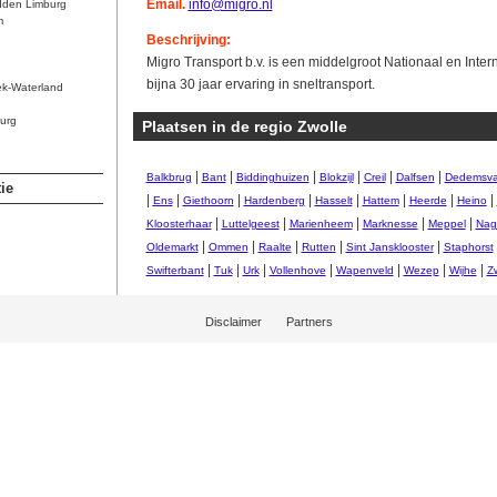
Email.
info@migro.nl
dden Limburg
m
Beschrijving:
Migro Transport b.v. is een middelgroot Nationaal en Intern
bijna 30 jaar ervaring in sneltransport.
ek-Waterland
urg
Plaatsen in de regio Zwolle
|
|
|
|
|
|
Balkbrug
Bant
Biddinghuizen
Blokzijl
Creil
Dalfsen
Dedemsva
ie
|
|
|
|
|
|
|
|
Ens
Giethoorn
Hardenberg
Hasselt
Hattem
Heerde
Heino
|
|
|
|
|
Kloosterhaar
Luttelgeest
Marienheem
Marknesse
Meppel
Nag
|
|
|
|
|
Oldemarkt
Ommen
Raalte
Rutten
Sint Jansklooster
Staphorst
|
|
|
|
|
|
|
Swifterbant
Tuk
Urk
Vollenhove
Wapenveld
Wezep
Wijhe
Zw
Disclaimer
Partners