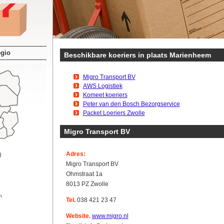
egio
Beschikbare koeriers in plaats Marienheem
Migro Transport BV
AWS Logistiek
Komeet koeriers
Peter van den Bosch Bezorgservice
Packet Loeriers Zwolle
Migro Transport BV
Adres:
Migro Transport BV
Ohmstraat 1a
8013 PZ Zwolle
n
Tel.
038 421 23 47
Website.
www.migro.nl