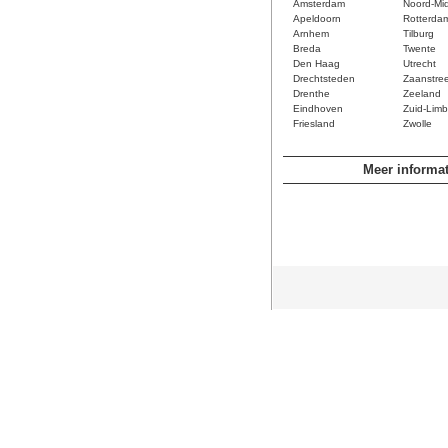
Amsterdam
Noord-Mi
Apeldoorn
Rotterda
Arnhem
Tilburg
Breda
Twente
Den Haag
Utrecht
Drechtsteden
Zaanstre
Drenthe
Zeeland
Eindhoven
Zuid-Limb
Friesland
Zwolle
Meer informat