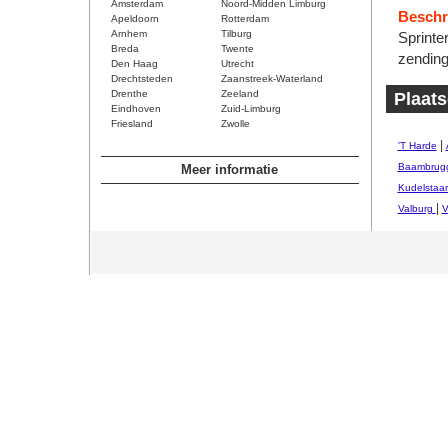
Amsterdam
Noord-Midden Limburg
Beschri
Apeldoorn
Rotterdam
Arnhem
Tilburg
Sprinte
Breda
Twente
zending
Den Haag
Utrecht
Drechtsteden
Zaanstreek-Waterland
Drenthe
Zeeland
Plaat
Eindhoven
Zuid-Limburg
Friesland
Zwolle
|
'T Harde
Baambrug
Meer informatie
Kudelstaar
|
Valburg
V