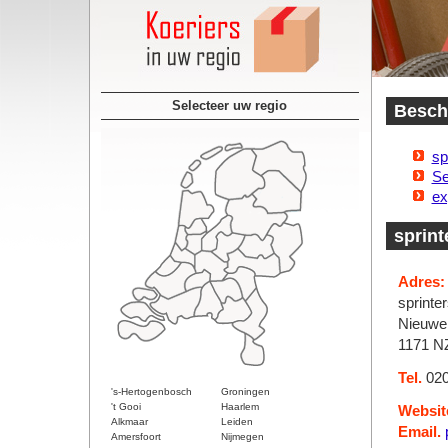
Selecteer uw regio
Besch
sp
Se
ex
sprint
Adres:
sprinte
Nieuwe
1171 N
Tel.
020
's-Hertogenbosch
Groningen
't Gooi
Haarlem
Websit
Alkmaar
Leiden
Email.
Amersfoort
Nijmegen