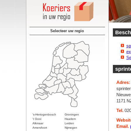
Selecteer uw regio
Beschi
sp
ex
Se
sprint
Adres:
sprinte
Nieuwe
1171 N
Tel.
020
's-Hertogenbosch
Groningen
't Gooi
Haarlem
Websit
Alkmaar
Leiden
Email.
Amersfoort
Nijmegen