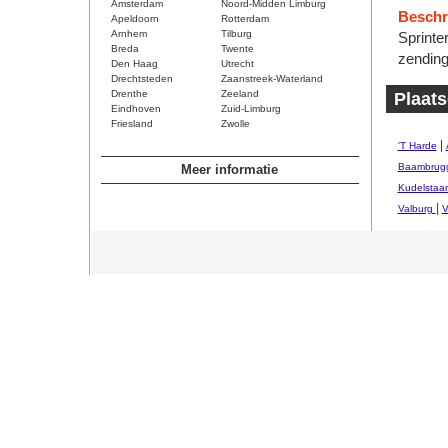
Amsterdam
Noord-Midden Limburg
Beschri
Apeldoorn
Rotterdam
Arnhem
Tilburg
Sprinte
Breda
Twente
zending
Den Haag
Utrecht
Drechtsteden
Zaanstreek-Waterland
Drenthe
Zeeland
Plaat
Eindhoven
Zuid-Limburg
Friesland
Zwolle
|
'T Harde
Baambrug
Meer informatie
Kudelstaar
|
Valburg
V