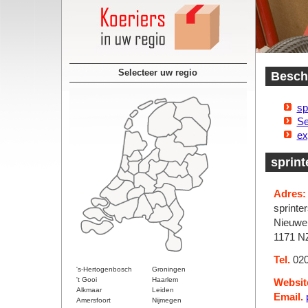
Selecteer uw regio
Beschi
sp
Se
ex
sprint
Adres:
sprinte
Nieuwe
1171 N
Tel.
020
's-Hertogenbosch
Groningen
't Gooi
Haarlem
Websit
Alkmaar
Leiden
Email.
Amersfoort
Nijmegen