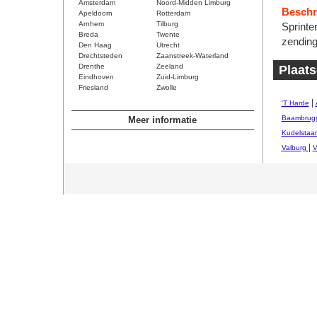
Amsterdam
Noord-Midden Limburg
Beschri
Apeldoorn
Rotterdam
Arnhem
Tilburg
Sprinte
Breda
Twente
zending
Den Haag
Utrecht
Drechtsteden
Zaanstreek-Waterland
Drenthe
Zeeland
Plaat
Eindhoven
Zuid-Limburg
Friesland
Zwolle
|
'T Harde
Baambrug
Meer informatie
Kudelstaar
|
Valburg
V