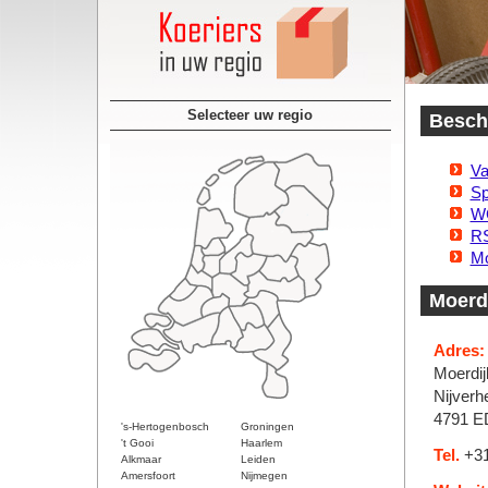
Selecteer uw regio
Beschi
Va
Sp
WG
RS
Mo
Moerdi
Adres:
Moerdij
Nijverh
4791 ED
's-Hertogenbosch
Groningen
't Gooi
Haarlem
Tel.
+31
Alkmaar
Leiden
Amersfoort
Nijmegen