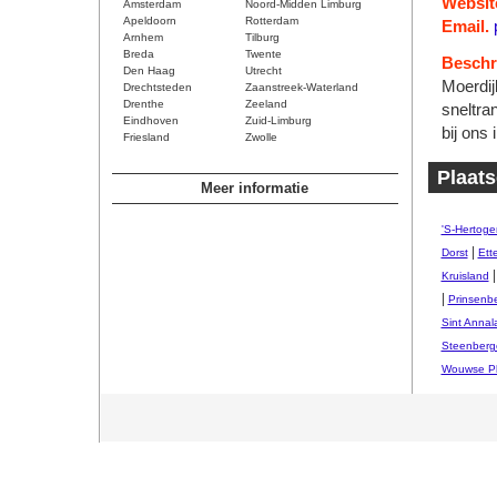
Websit
Amsterdam
Noord-Midden Limburg
Apeldoorn
Rotterdam
Email.
Arnhem
Tilburg
Breda
Twente
Beschri
Den Haag
Utrecht
Moerdij
Drechtsteden
Zaanstreek-Waterland
Drenthe
Zeeland
sneltra
Eindhoven
Zuid-Limburg
bij ons
Friesland
Zwolle
Plaats
Meer informatie
'S-Hertog
|
Dorst
Ett
Kruisland
|
Prinsenb
Sint Annal
Steenberg
Wouwse Pl