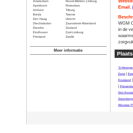
Websit
Amsterdam
Noord-Midden Limburg
Apeldoorn
Rotterdam
Email.
Arnhem
Tilburg
Breda
Twente
Beschri
Den Haag
Utrecht
WGM Cou
Drechtsteden
Zaanstreek-Waterland
Drenthe
Zeeland
in de v
Eindhoven
Zuid-Limburg
waarmee
Friesland
Zwolle
zorgvul
Meer informatie
Plaats
'S-Hertog
|
Dorst
Ett
Kruisland
|
Prinsenb
Sint Annal
Steenberg
Wouwse Pl