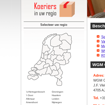
Selecteer uw regio
Beschi
Sp
Va
Mo
WG
RS
WGM C
Adres:
WGM Co
J.F. Vl
4705 A
's-Hertogenbosch
Groningen
't Gooi
Haarlem
Tel.
+31
Alkmaar
Leiden
Amersfoort
Nijmegen