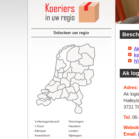
Selecteer uw regio
Beschi
Ak
ke
NV
Ak log
Adres:
Ak logis
Halleyl
3721 TH
Tel.
06-
's-Hertogenbosch
Groningen
't Gooi
Haarlem
Websit
Alkmaar
Leiden
Email.
Amersfoort
Nijmegen