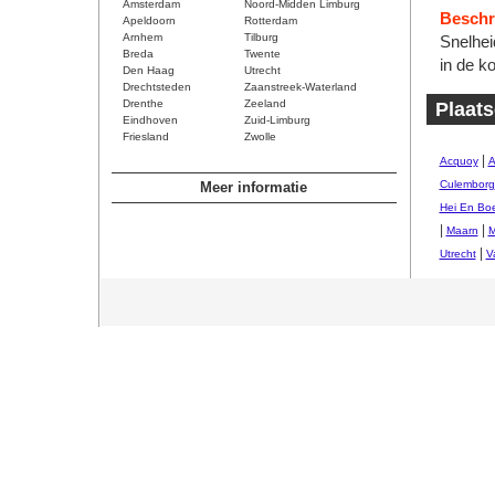
Amsterdam
Noord-Midden Limburg
Beschri
Apeldoorn
Rotterdam
Arnhem
Tilburg
Snelhei
Breda
Twente
in de k
Den Haag
Utrecht
Drechtsteden
Zaanstreek-Waterland
Drenthe
Zeeland
Plaats
Eindhoven
Zuid-Limburg
Friesland
Zwolle
|
Acquoy
A
Culemborg
Meer informatie
Hei En Bo
|
|
Maarn
M
|
Utrecht
V